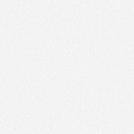
alyser le trafic de ce site et enrichir votre expérience.
FUSER LES COOKIES
ACCEPTER LES COOKIES