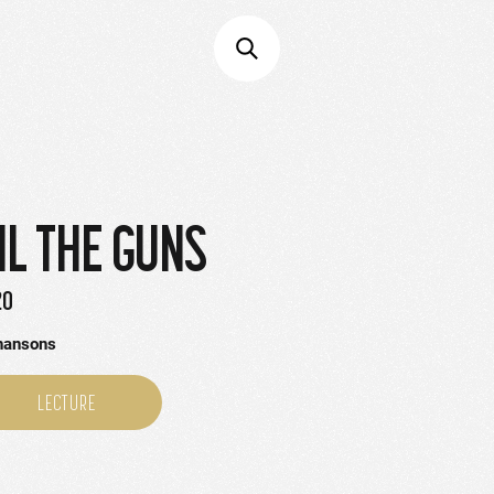
IL THE GUNS
20
hansons
LECTURE