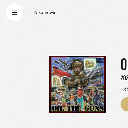
Nikamowin
O
20
1
c