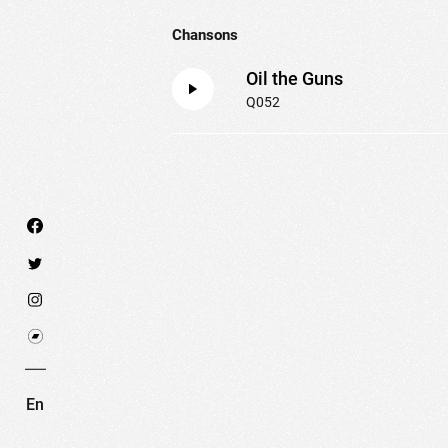
Chansons
Oil the Guns
Q052
Nous utilisons des technologies et cookies pour an
PARAMÉTRER LES COOKIES
RE
En