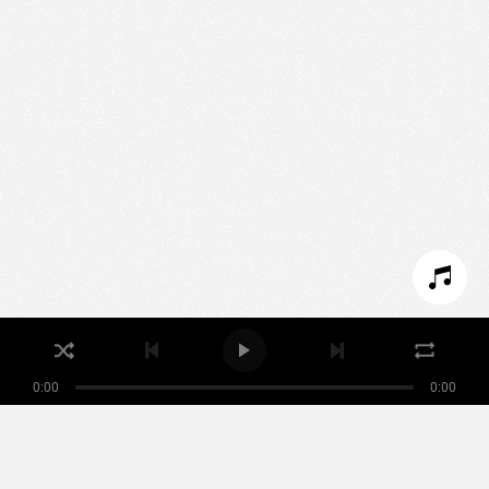
Nous utilisons des technologies et cookies pour
analyser le trafic de ce site et enrichir votre
expérience.
PARAMÉTRER LES COOKIES
REFUSER LES COOKIES
ACCEPTER LES COOKIES
0:00
0:00