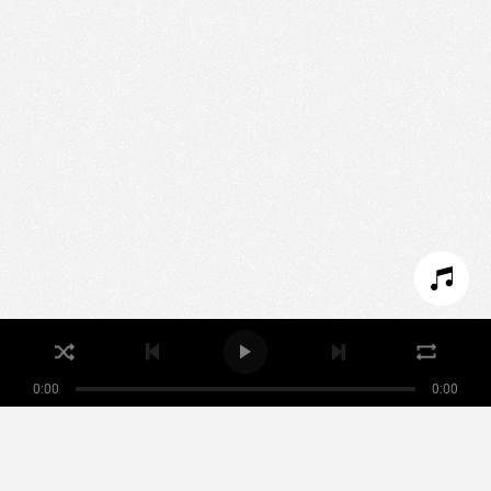
Nous utilisons des technologies et cookies pour
analyser le trafic de ce site et enrichir votre
expérience.
PARAMÉTRER LES COOKIES
REFUSER LES COOKIES
ACCEPTER LES COOKIES
0:00
0:00