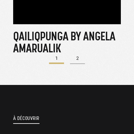
QAILIQPUNGA BY ANGELA
CH
AMARUALIK
1
2
À DÉCOUVRIR