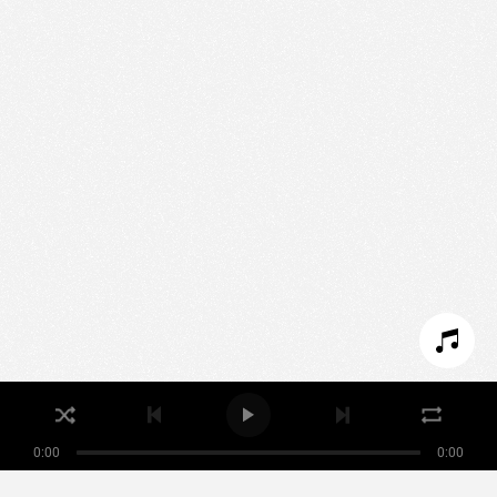
Nous utilisons des technologies et cookies pour
analyser le trafic de ce site et enrichir votre
expérience.
PARAMÉTRER LES COOKIES
REFUSER LES COOKIES
ACCEPTER LES COOKIES
0:00
0:00