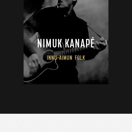
NIMUK KANAPÉ
INNU-AIMUN
FOLK