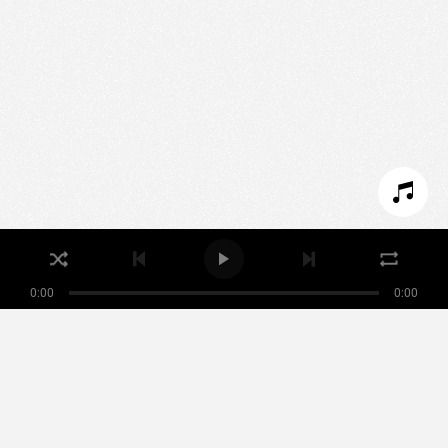
Nous utilisons des technologies et cookies pour
analyser le trafic de ce site et enrichir votre
expérience.
PARAMÉTRER LES COOKIES
REFUSER LES COOKIES
ACCEPTER LES COOKIES
0:00
0:00
Nikamowin