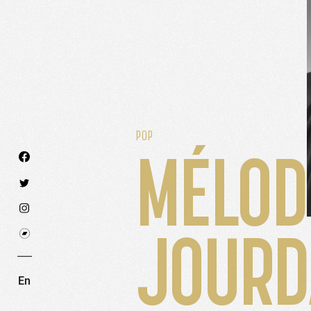
POP
MÉLOD
Nous utilisons des technologies et cookies pour an
JOURD
PARAMÉTRER LES COOKIES
RE
En