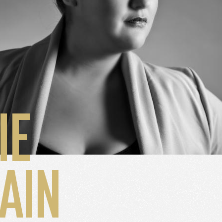
IE
alyser le trafic de ce site et enrichir votre expérience.
AIN
FUSER LES COOKIES
ACCEPTER LES COOKIES