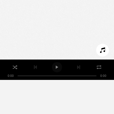
Nous utilisons des technologies et cookies pour
analyser le trafic de ce site et enrichir votre
expérience.
PARAMÉTRER LES COOKIES
REFUSER LES COOKIES
ACCEPTER LES COOKIES
0:00
0:00