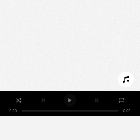
Nous utilisons des technologies et cookies pour
analyser le trafic de ce site et enrichir votre
expérience.
PARAMÉTRER LES COOKIES
REFUSER LES COOKIES
ACCEPTER LES COOKIES
0:00
0:00