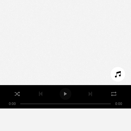
Nous utilisons des technologies et cookies pour
analyser le trafic de ce site et enrichir votre
expérience.
PARAMÉTRER LES COOKIES
REFUSER LES COOKIES
ACCEPTER LES COOKIES
0:00
0:00