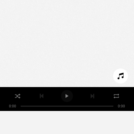
Nous utilisons des technologies et cookies pour
analyser le trafic de ce site et enrichir votre
expérience.
PARAMÉTRER LES COOKIES
REFUSER LES COOKIES
ACCEPTER LES COOKIES
0:00
0:00