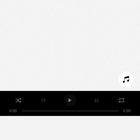
Nous utilisons des technologies et cookies pour
analyser le trafic de ce site et enrichir votre
expérience.
PARAMÉTRER LES COOKIES
REFUSER LES COOKIES
ACCEPTER LES COOKIES
0:00
0:00