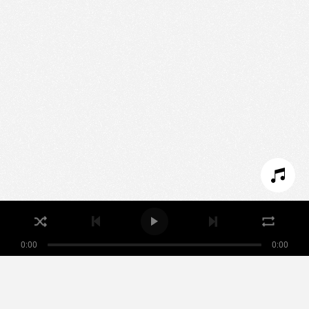
Nous utilisons des technologies et cookies pour
analyser le trafic de ce site et enrichir votre
expérience.
PARAMÉTRER LES COOKIES
REFUSER LES COOKIES
ACCEPTER LES COOKIES
0:00
0:00