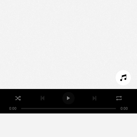
Nous utilisons des technologies et cookies pour
analyser le trafic de ce site et enrichir votre
expérience.
PARAMÉTRER LES COOKIES
REFUSER LES COOKIES
ACCEPTER LES COOKIES
0:00
0:00