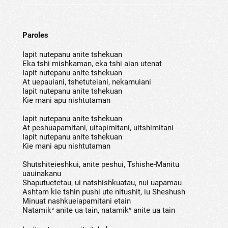
Paroles
Iapit nutepanu anite tshekuan
Eka tshi mishkaman, eka tshi aian utenat
Iapit nutepanu anite tshekuan
At uepauiani, tshetuteiani, nekamuiani
Iapit nutepanu anite tshekuan
Kie mani apu nishtutaman
Iapit nutepanu anite tshekuan
At peshuapamitani, uitapimitani, uitshimitani
Iapit nutepanu anite tshekuan
Kie mani apu nishtutaman
Shutshiteieshkui, anite peshui, Tshishe-Manitu
uauinakanu
Shaputuetetau, ui natshishkuatau, nui uapamau
Ashtam kie tshin pushi ute nitushit, iu Sheshush
Minuat nashkueiapamitani etain
Natamikᵘ anite ua tain, natamikᵘ anite ua tain