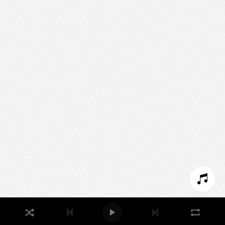
Nous utilisons des technologies et cookies pour
analyser le trafic de ce site et enrichir votre
expérience.
PARAMÉTRER LES COOKIES
REFUSER LES COOKIES
ACCEPTER LES COOKIES