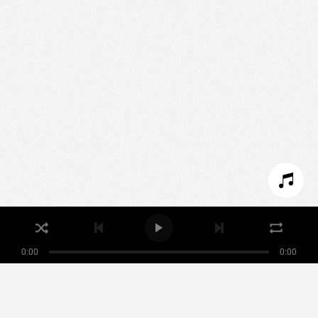
Nous utilisons des technologies et cookies pour
analyser le trafic de ce site et enrichir votre
expérience.
PARAMÉTRER LES COOKIES
REFUSER LES COOKIES
ACCEPTER LES COOKIES
0:00
0:00