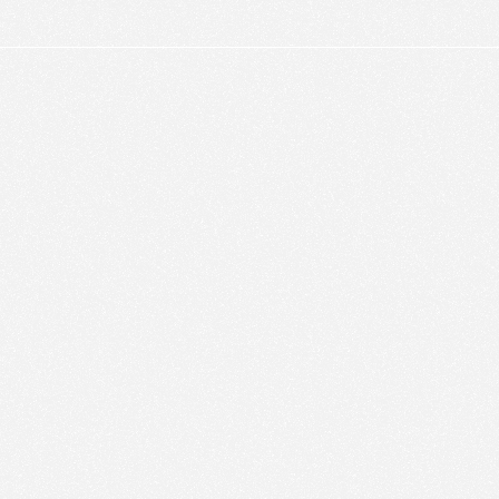
alyser le trafic de ce site et enrichir votre expérience.
FUSER LES COOKIES
ACCEPTER LES COOKIES