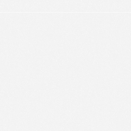
alyser le trafic de ce site et enrichir votre expérience.
FUSER LES COOKIES
ACCEPTER LES COOKIES