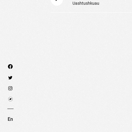
Uashtushkuau
Nous utilisons des technologies et cookies pour an
PARAMÉTRER LES COOKIES
RE
En