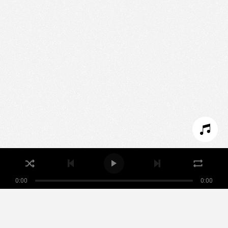
Nous utilisons des technologies et cookies pour
analyser le trafic de ce site et enrichir votre
expérience.
PARAMÉTRER LES COOKIES
REFUSER LES COOKIES
ACCEPTER LES COOKIES
0:00
0:00