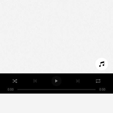
Nous utilisons des technologies et cookies pour
analyser le trafic de ce site et enrichir votre
expérience.
PARAMÉTRER LES COOKIES
REFUSER LES COOKIES
ACCEPTER LES COOKIES
0:00
0:00