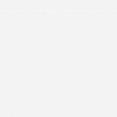
alyser le trafic de ce site et enrichir votre expérience.
FUSER LES COOKIES
ACCEPTER LES COOKIES