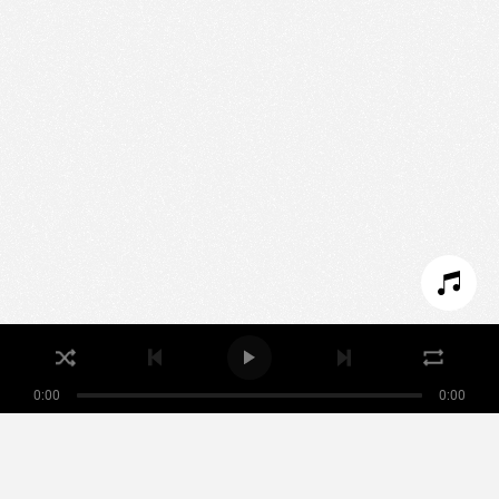
Nous utilisons des technologies et cookies pour
analyser le trafic de ce site et enrichir votre
expérience.
PARAMÉTRER LES COOKIES
REFUSER LES COOKIES
ACCEPTER LES COOKIES
0:00
0:00