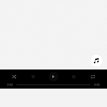
Nous utilisons des technologies et cookies pour
analyser le trafic de ce site et enrichir votre
expérience.
PARAMÉTRER LES COOKIES
REFUSER LES COOKIES
ACCEPTER LES COOKIES
0:00
0:00