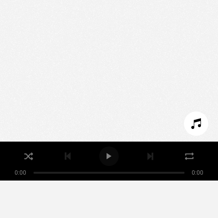
Nous utilisons des technologies et cookies pour
analyser le trafic de ce site et enrichir votre
expérience.
PARAMÉTRER LES COOKIES
REFUSER LES COOKIES
ACCEPTER LES COOKIES
0:00
0:00