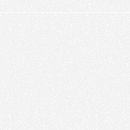
alyser le trafic de ce site et enrichir votre expérience.
FUSER LES COOKIES
ACCEPTER LES COOKIES