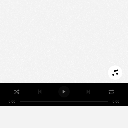
Nous utilisons des technologies et cookies pour
analyser le trafic de ce site et enrichir votre
expérience.
PARAMÉTRER LES COOKIES
REFUSER LES COOKIES
ACCEPTER LES COOKIES
0:00
0:00