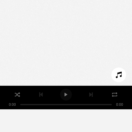
Nous utilisons des technologies et cookies pour
analyser le trafic de ce site et enrichir votre
expérience.
PARAMÉTRER LES COOKIES
REFUSER LES COOKIES
ACCEPTER LES COOKIES
0:00
0:00