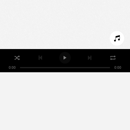
expérience.
PARAMÉTRER LES COOKIES
REFUSER LES COOKIES
ACCEPTER LES COOKIES
0:00
0:00
Nikamowin
ARTISTES