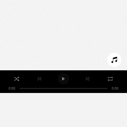
We use technologies and cookies to analyze traffic
to this site and enrich your experience.
SET COOKIES
I REFUSE COOKIES
I ACCEPT COOKIES
0:00
0:00