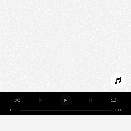
We use technologies and cookies to analyze traffic
to this site and enrich your experience.
SET COOKIES
I REFUSE COOKIES
I ACCEPT COOKIES
0:00
0:00