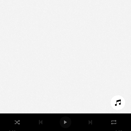
Nous utilisons des technologies et cookies pour
analyser le trafic de ce site et enrichir votre
expérience.
PARAMÉTRER LES COOKIES
REFUSER LES COOKIES
ACCEPTER LES COOKIES