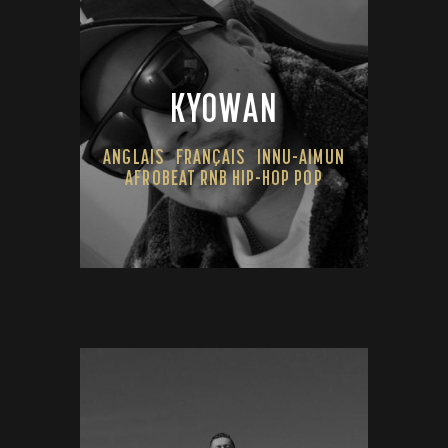
KYOWAN
ANGLAIS
FRANÇAIS
INNU-AIMUN
AFROBEAT RNB HIP-HOP POP