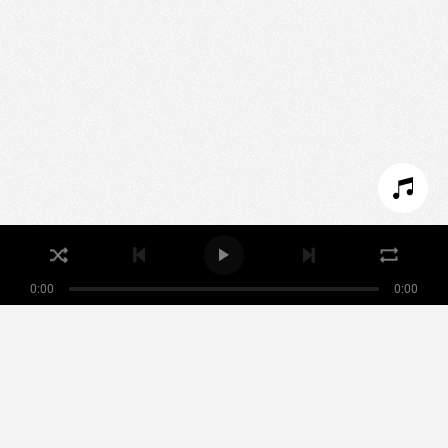
Nous utilisons des technologies et cookies pour
analyser le trafic de ce site et enrichir votre
expérience.
PARAMÉTRER LES COOKIES
REFUSER LES COOKIES
ACCEPTER LES COOKIES
0:00
0:00
Nikamowin