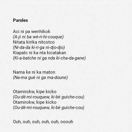
Paroles
Aci ni pa werihikok
(A-ji ni ba wè-ri-hi-couque)
Nitata kirika nitcotco
(Ni-da-da ki-ri-ga ni-djo-djo)
Kiapatc ni ka nta kicatakan
(Ki-a-batche ni ga nda ki-cha-da-gane)
Nama ke ni ka maton
(Na-ma guè ni ga ma-doune)
Otamirokw, kipe kicko
(Ou-dé-mi-rouquew, ki-bè guiche-cou)
Otamirokw, kipe kicko
(Ou-dé-mi-rouquew, ki-bè guiche-cou)
Ouh, ouh, ouh, ouh, ouh, ooouh