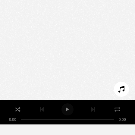
Nous utilisons des technologies et cookies pour
analyser le trafic de ce site et enrichir votre
expérience.
PARAMÉTRER LES COOKIES
REFUSER LES COOKIES
ACCEPTER LES COOKIES
0:00
0:00