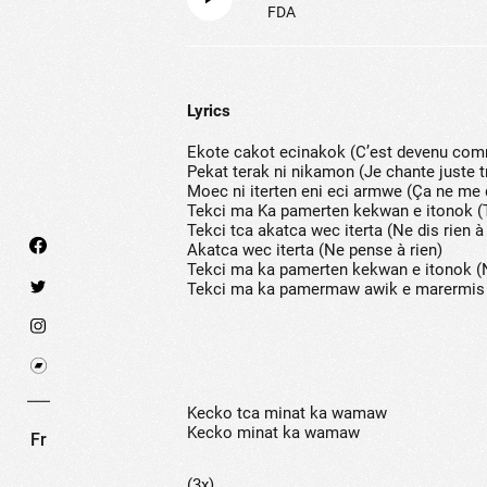
FDA
Lyrics
Ekote cakot ecinakok (C’est devenu co
Pekat terak ni nikamon (Je chante juste 
Moec ni iterten eni eci armwe (Ça ne me
Tekci ma Ka pamerten kekwan e itonok (T
Tekci tca akatca wec iterta (Ne dis rien à 
Akatca wec iterta (Ne pense à rien)
Tekci ma ka pamerten kekwan e itonok (Ne
Tekci ma ka pamermaw awik e marermis (Ne
We use technologies and cookies to analyze traff
SET COOKIES
I REFUSE COOKI
Kecko tca minat ka wamaw
Kecko minat ka wamaw
Fr
(3x)