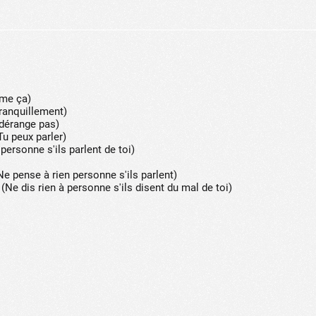
mme ça)
tranquillement)
 dérange pas)
u peux parler)
personne s'ils parlent de toi)
 pense à rien personne s'ils parlent)
 dis rien à personne s'ils disent du mal de toi)
ic to this site and enrich your experience.
ES
I ACCEPT COOKIES