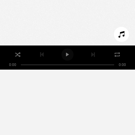
SET COOKIES
I REFUSE COOKIES
I ACCEPT COOKIES
0:00
0:00
Nikamowin
ARTISTS