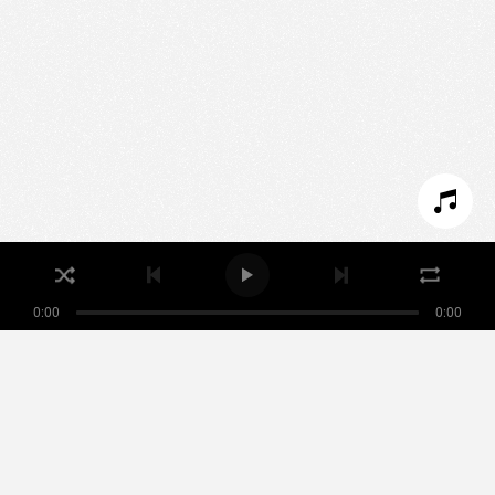
We use technologies and cookies to analyze traffic
to this site and enrich your experience.
SET COOKIES
I REFUSE COOKIES
I ACCEPT COOKIES
0:00
0:00
Nikamowin