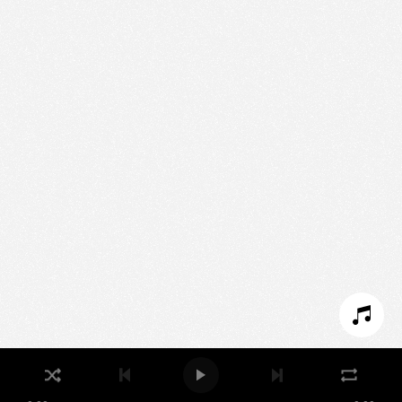
We use technologies and cookies to analyze traffic
to this site and enrich your experience.
SET COOKIES
I REFUSE COOKIES
I ACCEPT COOKIES