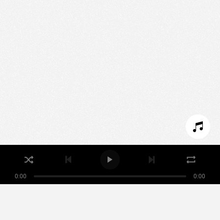
We use technologies and cookies to analyze traffic
to this site and enrich your experience.
SET COOKIES
I REFUSE COOKIES
I ACCEPT COOKIES
0:00
0:00