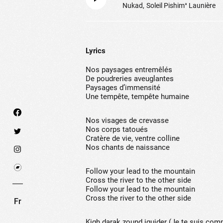
Nukad
Soleil Pishimᵘ Launière
Lyrics
Nos paysages entremêlés
De poudreries aveuglantes
Paysages d’immensité
Une tempête, tempête humaine
Nos visages de crevasse
Nos corps tatoués
Cratère de vie, ventre colline
Nos chants de naissance
We use technologies and cookies to analyze traff
Follow your lead to the mountain
SET COOKIES
I REFUSE COOKI
Cross the river to the other side
Follow your lead to the mountain
Cross the river to the other side
Fr
Kigh darak zound iguider (Je te suis com