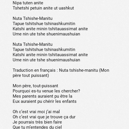
Nipa tuten anite
Tshetshi petuin anite ut uashkut
Nuta Tshishe-Manitu
Tapue tshitshue tshinashkumitin
Katshi anite minin tshitauassimat anite
Ume nin ute tshe shuenimaushuian
Nuta Tshishe-Manitu
Tapue tshitshue tshinashkumitin
Katshi anite minin tshitauassimat anite
Ume nin ute tshe shuenimaushuian
Traduction en français : Nuta tshishe-manitu (Mon
père tout puissant)
Mon père, tout-puissant
Pourquoi es-tu venue les chercher?
Mes parents auraient pu être la
Eux auraient pu chérir les enfants
Oh c’est vrai moi j’ai mal
Oh c’est vrai que je trouve ça dur
Je pourrais très bien faire
Que tu m’entendes du ciel