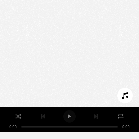
We use technologies and cookies to analyze traffic
to this site and enrich your experience.
SET COOKIES
I REFUSE COOKIES
I ACCEPT COOKIES
0:00
0:00