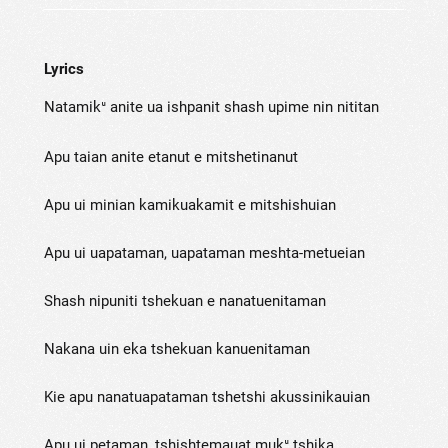
Lyrics
Natamikᵘ anite ua ishpanit shash upime nin nititan
Apu taian anite etanut e mitshetinanut
Apu ui minian kamikuakamit e mitshishuian
Apu ui uapataman, uapataman meshta-metueian
Shash nipuniti tshekuan e nanatuenitaman
Nakana uin eka tshekuan kanuenitaman
Kie apu nanatuapataman tshetshi akussinikauian
Apu ui petaman, tshishtemauat mukᵘ tshika