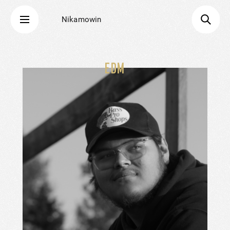
Nikamowin
EDM