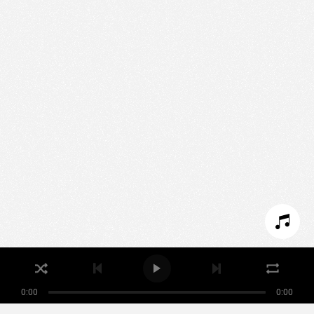
We use technologies and cookies to analyze traffic
to this site and enrich your experience.
SET COOKIES
I REFUSE COOKIES
I ACCEPT COOKIES
0:00
0:00